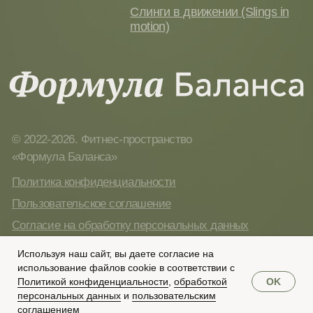
Используя наш сайт, вы даете согласие на
использование файлов cookie в соответствии с
OK
Политикой конфиденциальности
,
обработкой
персональных данных
и
пользовательским
соглашением