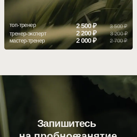
+7 (914) 974 16-16
probalance@pkclinic.ru
г. Владивосток, ул. Абрекская, 6
Смотреть на карте
Главная
Пилатес мат
Пилатес на большом
Тренеры
оборудовании
Цены
Петли (TRX)
Контакты
БодиАрт
Правила
Функциональный тренинг
Блог
Аштанга-йога
Расписание
Тренинг с полусферой
(BOSU)
Роллер-пилатес (MOTR)
Мобильность (Mobility)
МФР
Здоровая спина