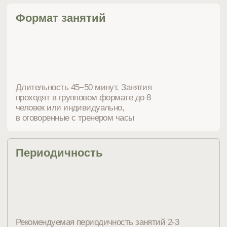
01/
Укрепить и преумножить ресурс
своего здоровья
02/
Укрепить мышечный корсет и
улучшить осанку
03/
Снять напряжение, избавиться
от дискомфорта и боли
04/
Улучшить самочувствие,
восстановить силы
Без ограничений, если нет противопоказаний
и ограничений со стороны наблюдающего врача