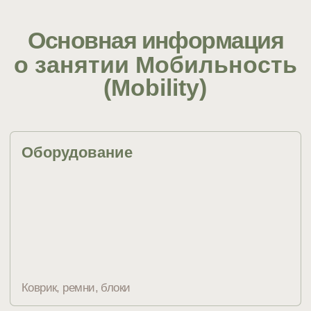
раза в неделю. Любая полезная привычка,
приносящая результат, требует регулярного
подхода.
Форма одежды
Прилегающая или полуприлегающая
спортивная форма
Занятия будут
особенно полезны
для тех, кто хочет