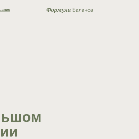
+7 (914) 974
шом
и
ния