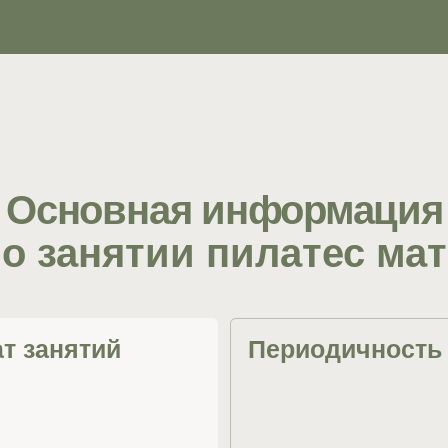
Рекомендуемая периодичность
0 минут. Занятия по
занятий 2-3 раза в неделю. Любая
пах до 8 человек или
полезная привычка, приносящая
оговоренные с
результат, требует регулярного
подхода