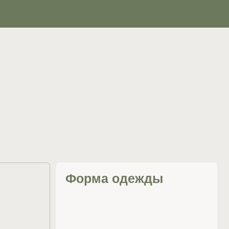
Прилегающая или полуприлегающая
спортивная форма, заниматься можно
босиком или в носках для пилатеса