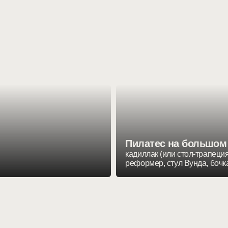
Пилатес на большом студийном
кадиллак (или стол-трапеция), универсаль
реформер, стул Вунда, бочка
м
его