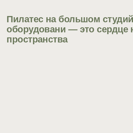
База Пилатес мат и Пилатеса на оборудовании едина: это
тренировка всего тела, направленная на развитие силы
и выносливости, тренировку баланса и координации, а также
на эластичность, мышечное расслабление и восстановление.
Неоспоримым плюсом является тот факт, что оборудование добавл
разнообразия в тренировочный процесс, оно помогает выполнять 
наоборот — усложняет их и даёт бóльший вызов телу.