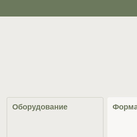
Большое студийное оборудование
(реформер, стол-трапеция, стул, бочка)
Длительность 45-5
и дополнительные элементы
расписанию в груп
(корректор позвоночника,
индивидуально, в 
балансировочные платформы)
тренером часы
Тренировки по пилатесу