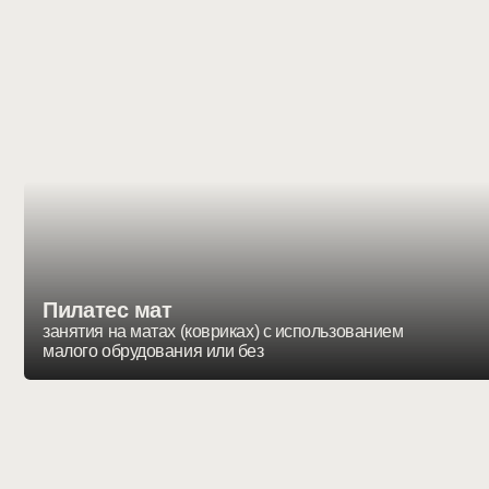
Пилатес мат
занятия на матах (ковриках) с использованием
малого обрудования или без
Пилатес на большом студийно
оборудовани — это сердце наш
пространства