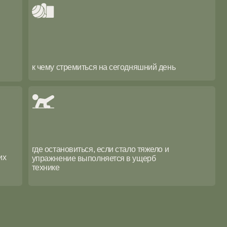
ке
Форма одежды