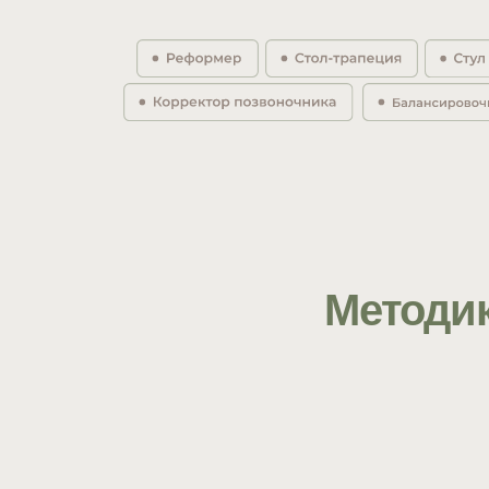
Методику 
д