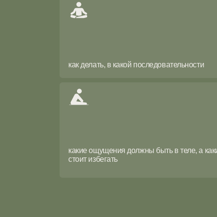
стоит избегать
техни
новная информация
занятии пилатес мат
нятий
Периодичность